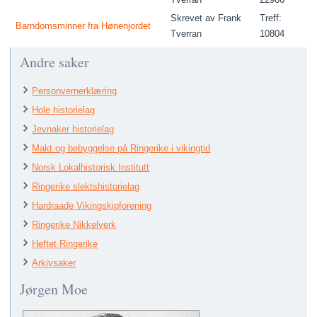
Skrevet av Frank
Treff:
Barndomsminner fra Hønenjordet
Tverran
10804
Andre saker
Personvernerklæring
Hole historielag
Jevnaker historielag
Makt og bebyggelse på Ringerike i vikingtid
Norsk Lokalhistorisk Institutt
Ringerike slektshistorielag
Hardraade Vikingskipforening
Ringerike Nikkelverk
Heftet Ringerike
Arkivsaker
Jørgen Moe