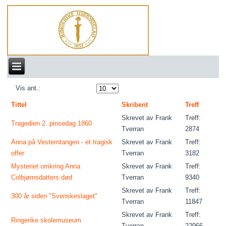
Vis ant.:
Tittel
Skribent
Treff
Skrevet av Frank
Treff:
Tragedien 2. pinsedag 1860
Tverran
2874
Anna på Vesterntangen - et tragisk
Skrevet av Frank
Treff:
offer
Tverran
3182
Mysteriet omkring Anna
Skrevet av Frank
Treff:
Colbjørnsdatters død
Tverran
9340
Skrevet av Frank
Treff:
300 år siden "Svenskeslaget"
Tverran
11847
Skrevet av Frank
Treff:
Ringerike skolemuseum
Tverran
22966