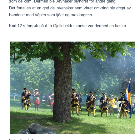
som de kom. Dermed ble Jevnaker plyndret for andre gang!
Det fortelles at en god del svensker som virret omkring ble drept av
bøndene med våpen som ljåer og møkkagreip.
Karl 12.s forsøk på å ta Gjellebekk skanse var dermed en fiasko.