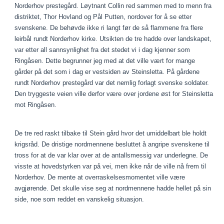
Norderhov prestegård. Løytnant Collin red sammen med to menn fra
distriktet, Thor Hovland og Pål Putten, nordover for å se etter
svenskene. De behøvde ikke ri langt før de så flammene fra flere
leirbål rundt Norderhov kirke. Utsikten de tre hadde over landskapet,
var etter all sannsynlighet fra det stedet vi i dag kjenner som
Ringåsen. Dette begrunner jeg med at det ville vært for mange
gårder på det som i dag er vestsiden av Steinsletta. På gårdene
rundt Norderhov prestegård var det nemlig forlagt svenske soldater.
Den tryggeste veien ville derfor være over jordene øst for Steinsletta
mot Ringåsen.
De tre red raskt tilbake til Stein gård hvor det umiddelbart ble holdt
krigsråd. De dristige nordmennene besluttet å angripe svenskene til
tross for at de var klar over at de antallsmessig var underlegne. De
visste at hovedstyrken var på vei, men ikke når de ville nå frem til
Norderhov. De mente at overraskelsesmomentet ville være
avgjørende. Det skulle vise seg at nordmennene hadde hellet på sin
side, noe som reddet en vanskelig situasjon.