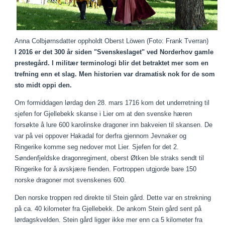
Anna Colbjørnsdatter oppholdt Oberst Löwen (Foto: Frank Tverran)
I 2016 er det 300 år siden "Svenskeslaget" ved Norderhov gamle
prestegård. I militær terminologi blir det betraktet mer som en
trefning enn et slag. Men historien var dramatisk nok for de som
sto midt oppi den.
Om formiddagen lørdag den 28. mars 1716 kom det underretning til
sjefen for Gjellebekk skanse i Lier om at den svenske hæren
forsøkte å lure 600 karolinske dragoner inn bakveien til skansen. De
var på vei oppover Hakadal for derfra gjennom Jevnaker og
Ringerike komme seg nedover mot Lier. Sjefen for det 2.
Søndenfjeldske dragonregiment, oberst Øtken ble straks sendt til
Ringerike for å avskjære fienden. Fortroppen utgjorde bare 150
norske dragoner mot svenskenes 600.
Den norske troppen red direkte til Stein gård. Dette var en strekning
på ca. 40 kilometer fra Gjellebekk. De ankom Stein gård sent på
lørdagskvelden. Stein gård ligger ikke mer enn ca 5 kilometer fra