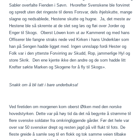
Sabler overfalte Fienden i Søvn. Hvorefter Svenskene ble forvirret
og spredt uten det ringeste til deres Forsvar, dels ihjelskutte, mange
slagne og nedsablede, Hestene skutte og hugne. Ja, det meste av
Hestene ble så skremte at de slet seg løs og fløi over Jorder og
Enger til Skogs. Oberst Löwen kom ut av Kammeret og med hans
Offiserer ble fangne straks nede ved Kirken i hans Underklær som
han på Sengen hadde ligget med. Ingen unnslapp fordi Hester og
Folk var i den ytterste Forvirring av Skudd, Rop, jammerlige Hyl og
store Skrik. Den ene kjente ikke den andre og de som hadde litt
Krefter søkte Marken og Skogene for å fly til Skogs».
Snakk om å bli tatt i bare underbuksa!
Ved firetiden om morgenen kom oberst Øtken med den norske
hovedstyrken. Dette var på høy tid da det nå begynte å strømme til
flere svenske soldater fra omkringliggende gårder. Før det hele var
over var 50 svensker drept og resten jagd på vill flukt til fots. De
fleste greide å samle seg til en flokk og tok samme veien tilbake