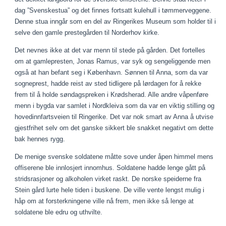
dag ”Svenskestua” og det finnes fortsatt kulehull i tømmerveggene.
Denne stua inngår som en del av Ringerikes Museum som holder til i
selve den gamle prestegården til Norderhov kirke.
Det nevnes ikke at det var menn til stede på gården. Det fortelles
om at gamlepresten, Jonas Ramus, var syk og sengeliggende men
også at han befant seg i København. Sønnen til Anna, som da var
sogneprest, hadde reist av sted tidligere på lørdagen for å rekke
frem til å holde søndagspreken i Krødsherad. Alle andre våpenføre
menn i bygda var samlet i Nordkleiva som da var en viktig stilling og
hovedinnfartsveien til Ringerike. Det var nok smart av Anna å utvise
gjestfrihet selv om det ganske sikkert ble snakket negativt om dette
bak hennes rygg.
De menige svenske soldatene måtte sove under åpen himmel mens
offiserene ble innlosjert innomhus. Soldatene hadde lenge gått på
stridsrasjoner og alkoholen virket raskt. De norske speiderne fra
Stein gård lurte hele tiden i buskene. De ville vente lengst mulig i
håp om at forsterkningene ville nå frem, men ikke så lenge at
soldatene ble edru og uthvilte.