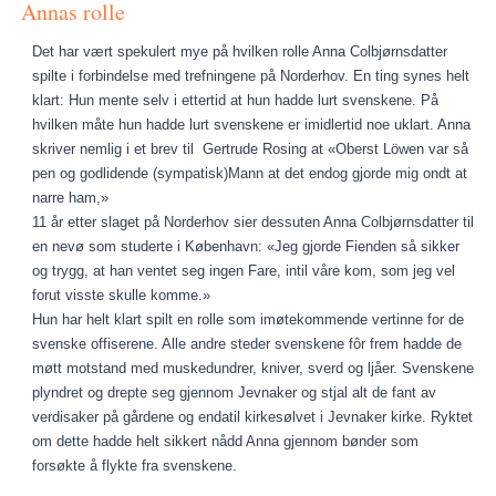
Annas rolle
Det har vært spekulert mye på hvilken rolle Anna Colbjørnsdatter
spilte i forbindelse med trefningene på Norderhov. En ting synes helt
klart: Hun mente selv i ettertid at hun hadde lurt svenskene. På
hvilken måte hun hadde lurt svenskene er imidlertid noe uklart. Anna
skriver nemlig i et brev til Gertrude Rosing at «Oberst Löwen var så
pen og godlidende (sympatisk)Mann at det endog gjorde mig ondt at
narre ham,»
11 år etter slaget på Norderhov sier dessuten Anna Colbjørnsdatter til
en nevø som studerte i København: «Jeg gjorde Fienden så sikker
og trygg, at han ventet seg ingen Fare, intil våre kom, som jeg vel
forut visste skulle komme.»
Hun har helt klart spilt en rolle som imøtekommende vertinne for de
svenske offiserene. Alle andre steder svenskene fôr frem hadde de
møtt motstand med muskedundrer, kniver, sverd og ljåer. Svenskene
plyndret og drepte seg gjennom Jevnaker og stjal alt de fant av
verdisaker på gårdene og endatil kirkesølvet i Jevnaker kirke. Ryktet
om dette hadde helt sikkert nådd Anna gjennom bønder som
forsøkte å flykte fra svenskene.