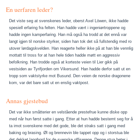
En uerfaren leder?
Det viste seg at svenskenes leder, oberst Axel Löwen, ikke hadde
spesiell erfaring fra felten. Han hadde vært i ingeniørtroppene og
hadde ingen kamperfaring. Han må også ha trodd at det ennå var
langt igjen til norske styrker, siden han tok det så fullstendig med ro
utover lørdagskvelden. Han reagerte heller ikke på at han ble vennlig
mottatt til tross for at han hele tiden hadde møtt en aggressiv
befolkning. Han trodde også at korteste veien til Lier gikk på
vestsiden av Tyrifjorden om Vikersund. Han hadde derfor satt ut en
tropp som vaktstyrke mot Busund. Den veien de norske dragonene
kom, var det bare satt ut en enslig vaktpost.
Annas gjestebud
Det var ikke småtterier en velstående prestefrue kunne diske opp
med når hun først satte i gang. Etter at hun hadde bestemt seg for å
ta imot svenskene med det gode, ble det straks satt i gang med
baking og brasing. Øl og brennevin ble tappet opp og i storstua ble
det dekket langbord for de svenske offiserene. Denne stua heter i