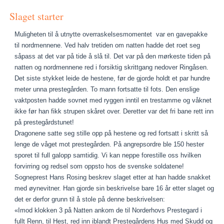
Slaget starter
Muligheten til å utnytte overraskelsesmomentet var en gavepakke
til nordmennene. Ved halv tretiden om natten hadde det roet seg
såpass at det var på tide å slå til. Det var på den mørkeste tiden på
natten og nordmennene red i forsiktig skrittgang nedover Ringåsen.
Det siste stykket leide de hestene, før de gjorde holdt et par hundre
meter unna prestegården. To mann fortsatte til fots. Den enslige
vaktposten hadde sovnet med ryggen inntil en trestamme og våknet
ikke før han fikk strupen skåret over. Deretter var det fri bane rett inn
på prestegårdstunet!
Dragonene satte seg stille opp på hestene og red fortsatt i skritt så
lenge de våget mot prestegården. På angrepsordre ble 150 hester
sporet til full galopp samtidig. Vi kan neppe forestille oss hvilken
forvirring og redsel som oppsto hos de svenske soldatene!
Sogneprest Hans Rosing beskrev slaget etter at han hadde snakket
med øynevitner. Han gjorde sin beskrivelse bare 16 år etter slaget og
det er derfor grunn til å stole på denne beskrivelsen:
«Imod klokken 3 på Natten ankom de til Norderhovs Prestegard i
fullt Renn, til Hest, red inn iblandt Prestegårdens Hus med Skudd og